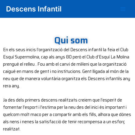
Vés
Main
Descens Infantil
al
Men
contingut
Qui som
En els seus inicis l’organització del Descens infantil la feia el Club
Esquí Supermolina, cap als anys 80 però el Club d’Esquí La Molina
prengué el relleu . Fou amb el canvi de mil·leni que la organització
caigué en mans de gent i no institucions. Gent lligada al món de la
neu que de manera voluntària organitza els Descens infantils any
rera any.
Ja des dels primers descens realitzats creiem que l’esperit de
fomentar l’esport i l’estima per la neu des del inici és important i
quelcom molt maco per a compartir amb els fills, alhora que dónes
als nens i nenes la satisfacció de tenir recompensa a un esforç
realitzat.