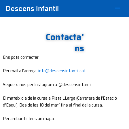
Vés
Main
Descens Infantil
al
Men
contingut
Contacta'
ns
Ens pots contactar
Per mail a l’adreça:
info@descensinfantil.cat
Segueix-nos per Instagram a: @descensinfantil
El mateix dia de la cursa a Pista LLarga (Carretera de l’Estació
d’Esquí). Des de les 10 del matí fins al final de la cursa.
Per arribar-hi tens un mapa: