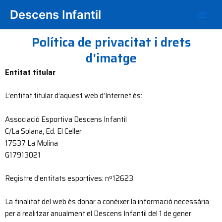
Vés
Main
Descens Infantil
al
Men
contingut
Política de privacitat i drets
d'imatge
Entitat titular
L’entitat titular d’aquest web d’Internet és:
Associació Esportiva Descens Infantil
C/La Solana, Ed. El Celler
17537 La Molina
G17913021
Registre d’entitats esportives: nº12623
La finalitat del web és donar a conèixer la informació necessària
per a realitzar anualment el Descens Infantil del 1 de gener.