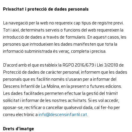
Privacitat i protecció de dades personals
La navegació per la web no requereix cap tipus de registre previ.
Tot i així, determinats serveis o funcions del web requereixen la
introducció de dades a través de formularis. En aquest casos, les
persones que introdueixen les dades manifesten que tota la
informació subministrada és veraç, completa i precisa.
D’acord amb el que estableix la RGPD 2016/679 i Llei 3/2018 de
Protecció de dades de caràcter personal, informem que les dades
personals que es facilitin només s’usaran per a informar del
Descens Infantil de La Molina, en la present o futures edicions.
Les dades facilitades permeten efectuar la gestió del tràmit
sol·licitat i informar de les nostres activitats. Si es vol accedir,
oposar-se, rectificar o cancel·lar qualsevol dada, cal fer-ho per
correu electrònic a
info@descensinfantil.cat
.
Drets d’imatge